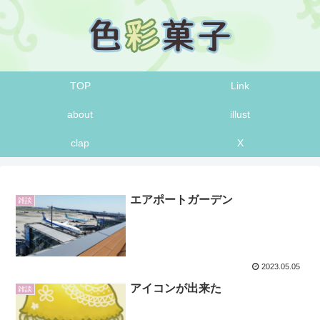
TOP
Link
about
illust
clap
X
エアポートガーデン
雑談
2023.05.05
アイコンが出来た
雑談