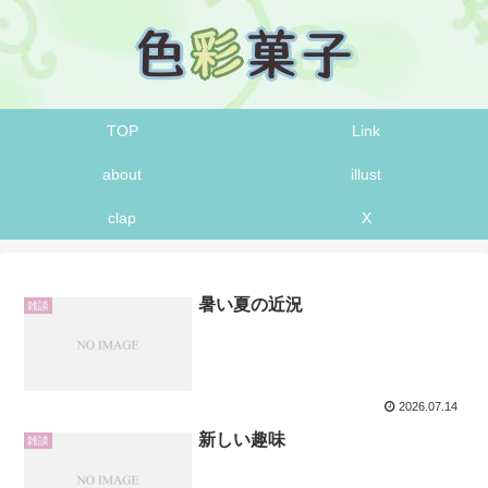
TOP
Link
about
illust
clap
X
暑い夏の近況
雑談
2026.07.14
新しい趣味
雑談