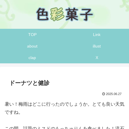
TOP
Link
about
illust
clap
X
ドーナツと健診
2025.06.27
暑い！梅雨はどこに行ったのでしょうか。とても良い天気
ですね。
この間。話題のミスドのもっちゅりんを食べました！流石