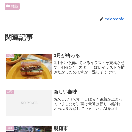
雑談
colorconfe
関連記事
3月が終わる
雑談
3月中に今描いているイラストを完成させ
て、4月にイースターっぽいイラストを描
きたかったのですが、難しそうです。背
景とか描いたからかなぁ。ちょっと手こ
ずっていいます。まぁ、イースターと言
うかうさ耳が描きたいなぁと思っていた
ので、イースター関係...
新しい趣味
雑談
お久しぶりです！しばらく更新が止まっ
ていましたが、実は最近は新しい趣味に
どっぷり没頭していました。AIを沢山活
用しながらノベルベームを使っていまし
た。シナリオ作成からプログラムの実
装、演出まで、いろいろなAIの力を借り
ながら少しずつ形にして...
朝顔市
雑談