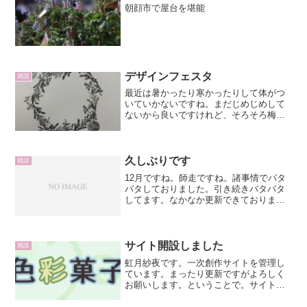
朝顔市で屋台を堪能
デザインフェスタ
雑談
最近は暑かったり寒かったりして体がつ
いていかないですね。まだじめじめして
ないから良いですけれど、そろそろ梅雨
入りしますかね。さて、先日デザインフ
ェスタに行ってきました。アート作品か
らアクセサリー、服飾、雑貨、陶器など
色々な物が展示・販売され...
久しぶりです
雑談
12月ですね。師走ですね。諸事情でバタ
バタしておりました。引き続きバタバタ
してます。なかなか更新できておりませ
んが、下書きはあるのですよ。しかし今
から年賀のイラスト描かないと間に合わ
ないからな…。今年中に更新できればよ
いのですけれど。職場に...
サイト開設しました
雑談
虹月紗夜です。一次創作サイトを管理し
ています。まったり更新ですがよろしく
お願いします。ということで。サイトが
完成しました。まだまだ改良の余地はあ
るのですがとりあえず公開できるレベル