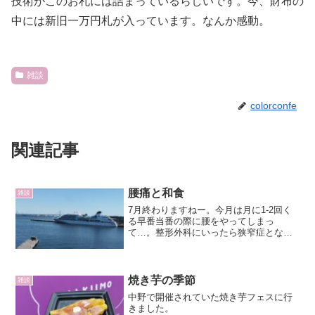
技術がこのお札には詰まっているらしいです。今、財布の
中には新旧一万円札が入っています。なんか感動。
雑談
colorconfe
関連記事
腰痛と和食
雑談
7月終わりますねー。今月は月に1-2回く
る早番当番の際に腰をやってしまっ
て…。整形外科にいったら狭窄症となり
ました。まだヘルニアとまではいってな
いらしい。現在は整体に通っています。
身体のズレを直して根本から治すところ
からです。やっとマシにな...
焼き芋の季節
雑談
中野で開催されていた焼き芋フェスに行
きました。