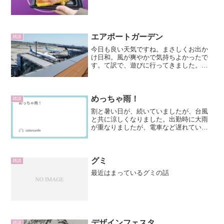
エアポートガーデン
雑談
今日も良い天気ですね。まさしくお出か
け日和。風が爽やかで気持ちよかったで
す。て訳で、遊びに行ってきました。羽
田空港へ。ＧＷどこか行きますか？と聞
かれたら羽田空港に行くと答えていたの
ですが、旅行ですかと聞かれました。い
いえ、羽田空港が目的地で...
めっちゃ雨！
雑談
割と暑い日が、続いていましたが、台風
と共に涼しくなりました。出勤時に大雨
が重なりましたが、電車など遅れている
様子もなくむしろ普段より早く到着しま
した。凄い降り方していましたが帰る頃
には晴れていました。まだ風は強かった
です。長靴を履いていきま...
グミ
雑談
最近はまっているグミの話
デザインフェスタ
雑談