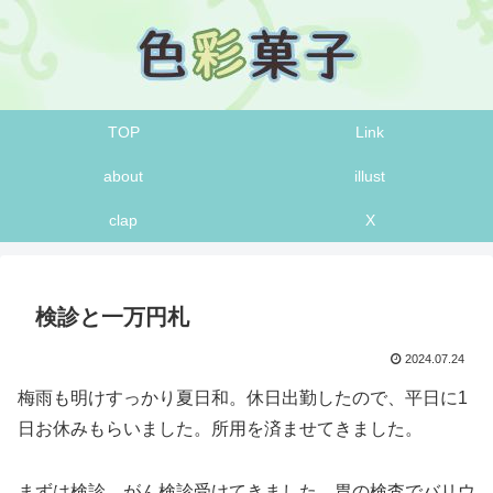
TOP
Link
about
illust
clap
X
検診と一万円札
2024.07.24
梅雨も明けすっかり夏日和。休日出勤したので、平日に1
日お休みもらいました。所用を済ませてきました。
まずは検診。がん検診受けてきました。胃の検査でバリウ