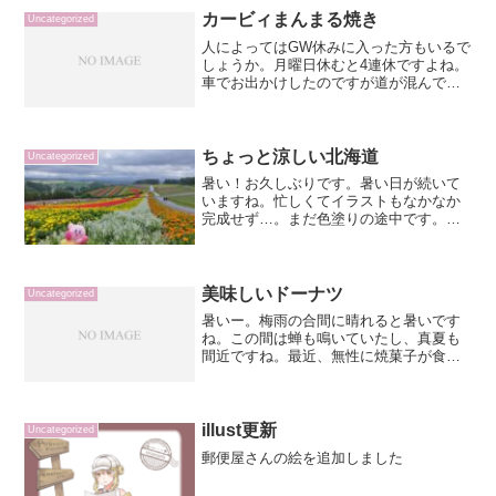
カービィまんまる焼き
Uncategorized
人によってはGW休みに入った方もいるで
しょうか。月曜日休むと4連休ですよね。
車でお出かけしたのですが道が混んでま
した。前から食べたかった抹茶とほうじ
茶のミスドを食べました！間違いのない
美味しさ。個人的にオールドファッショ
ンの抹茶をまた出して...
ちょっと涼しい北海道
Uncategorized
暑い！お久しぶりです。暑い日が続いて
いますね。忙しくてイラストもなかなか
完成せず…。まだ色塗りの途中です。と
りあえず！北海道に旅行に行ってきまし
た！めっちゃ楽しかったです。ご飯も美
味しい。王道の海鮮にジンギスカン、ス
ープカレーにラーメン。小...
美味しいドーナツ
Uncategorized
暑いー。梅雨の合間に晴れると暑いです
ね。この間は蝉も鳴いていたし、真夏も
間近ですね。最近、無性に焼菓子が食べ
たいと、特にドーナツが食べたいと思っ
ていて。これでも健康診断前なので、太
らないように気をつけているのですが、
我慢出来なくてドーナツ買...
illust更新
Uncategorized
郵便屋さんの絵を追加しました