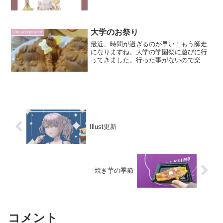
大学のお祭り
Uncategorized
最近、時間が過ぎるのが早い！もう師走
になりますね。大学の学園祭に遊びに行
ってきました。行った事がないので楽し
みにしていたのです。理大祭に行ったの
ですが、理系の大学らしく、体験コーナ
ー多めでした。最初に天文部の展示へ。
プラネタリウムやってたの...
Illust更新
焼き芋の季節
コメント