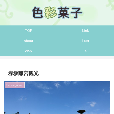
TOP
Link
about
illust
clap
X
赤坂離宮観光
Uncategorized