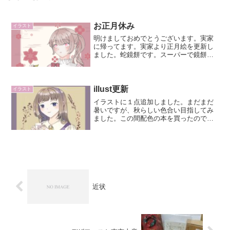
お正月休み
イラスト
明けましておめでとうございます。実家
に帰ってます。実家より正月絵を更新し
ました。蛇鏡餅です。スーパーで鏡餅売
っているじゃないですか。毎年干支の鏡
餅を買っているのですが、鏡餅の上に蛇
が乗っているの可愛いですよね。ちょっ
と参考にしました。ゆる可...
illust更新
イラスト
イラストに１点追加しました。まだまだ
暑いですが、秋らしい色合い目指してみ
ました。この間配色の本を買ったので
す。見てるだけでワクワクしますよね。
そのに秋配色でチャイティーテーマがあ
ったのでそちら参考にしました。なの
で、手に持っているのはチャイ...
近状