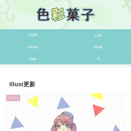
TOP
Link
about
illust
clap
X
Illust更新
イラスト