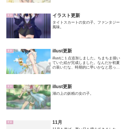
イラスト更新
更新
タイトスカートの女の子。ファンタジー
風味。
illust更新
更新
illustに１点追加しました。ちまちま描い
ていた絵が完成しました。なんだか初夏
の装いだな、時期的に早いかなと思って
いたのですが、もう５月になりますしち
ょうど良いでしょう。手に持つ食べ物は
映えを意識しました。フルーツの断面っ
て映えますよね。...
illust更新
更新
湖の上の妖精の女の子。
11月
更新