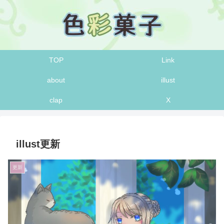
TOP
Link
about
illust
clap
X
illust更新
更新