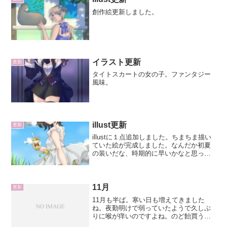
創作絵更新しました。
イラスト更新
更新
タイトスカートの女の子。ファンタジー
風味。
illust更新
更新
illustに１点追加しました。ちまちま描い
ていた絵が完成しました。なんだか初夏
の装いだな、時期的に早いかなと思って
いたのですが、もう５月になりますしち
ょうど良いでしょう。手に持つ食べ物は
映えを意識しました。フルーツの断面っ
て映えますよね。...
11月
更新
11月も半ば。寒い日も増えてきました
ね。夜勤明けで弱っていたようで久しぶ
りに喉が痒いのですよね。のど飴買う事
にしました。なんだかんだ言って龍角散