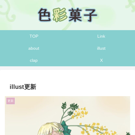
TOP
Link
about
illust
clap
X
illust更新
更新