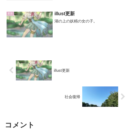
のど飴が人気じゃないですか。ノーマル
龍角散の味そこまでなぁと思いカシスブ
ルーベリー味龍角散にしま...
illust更新
更新
湖の上の妖精の女の子。
illust更新
社会復帰
コメント